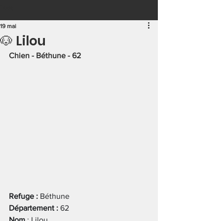
Post
19 mai
🐶 Lilou
Chien - Béthune - 62
Refuge : 
Béthune
Département : 
62
Nom
 : Lilou