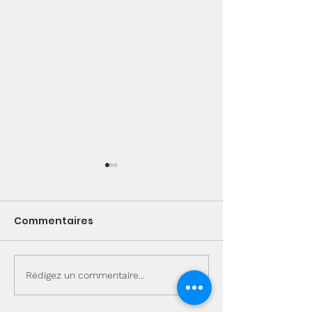
Commentaires
🐱 Gaby
🐱 Loucky
Rédigez un commentaire...