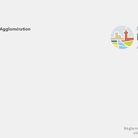
'Agglomération
Règlem
us