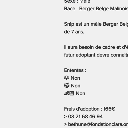
Sexe
 : Mâle
Race
 : 
Berger Belge Malinoi
Snip est un mâle Berger Bel
de 7 ans.
Il aura besoin de cadre et d'
futur adoptant devra connaitr
Ententes :
🐶 Non
🐱 Non
👶🏻 Non
Frais d'adoption : 166€ 
> 03 21 68 46 94
> 
bethune@fondationclara.o