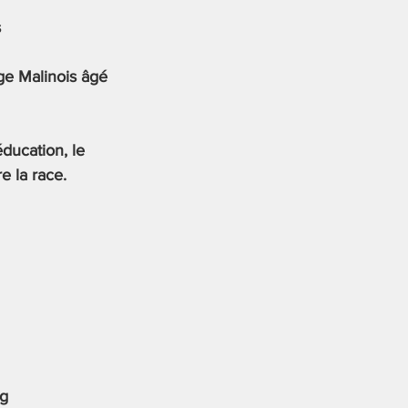
s
ge Malinois âgé 
éducation, le 
e la race.
rg