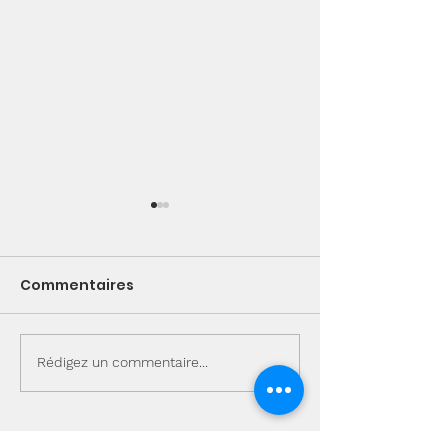
Commentaires
🐱 Gaby
🐱 Loucky
Rédigez un commentaire...